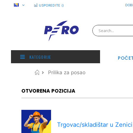
Preskoči
DOBR
USPOREDITE (
)
na
sadržaj
Pretraživanje
KATEGORIJE
POČE
Početna
Prilika za posao
OTVORENA POZICIJA
Trgovac/skladištar u Zenici