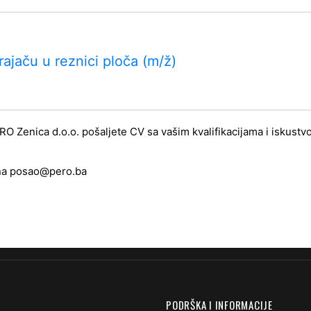
rajaču u reznici ploča (m/ž)
O Zenica d.o.o. pošaljete CV sa vašim kvalifikacijama i iskustvo
na
posao@pero.ba
PODRŠKA I INFORMACIJE