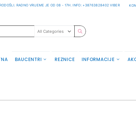
ODOŠLI. RADNO VRIJEME JE OD 08 - 17H. INFO: +38763828402 VIBER
KON
Pretraživanje
TNA
BAUCENTRI
REZNICE
INFORMACIJE
AK