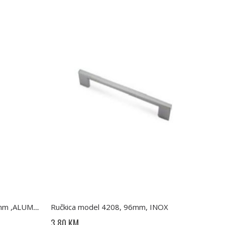
Ručkica model 4208, 96mm, INOX
Vješalica MALAGA C0 44X17,5mm ,ALUMINIJ
3,80 KM