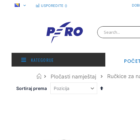
Preskoči
DOBR
USPOREDITE (
)
na
sadržaj
Pretraživanje
KATEGORIJE
POČE
Početna
Ručkice za n
Pločasti namještaj
Postavite
Sortiraj prema
obrnuto
od
abecednog