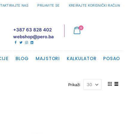
TAKTIRAJTE NAS
PRIJAVITE SE
KREIRAJTE KORISNIČKI RAČUN
proizvodi
0
+387 63 828 402
Cart
webshop@pero.ba
CIJE
BLOG
MAJSTORI
KALKULATOR
POSAO
Pogledajte
Prikaži
kao
Mreža
Lista