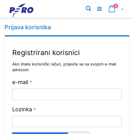
Preskoči
proizvodi
0
na
Pretraživanje
Cart
sadržaj
Prijava korisnika
Registrirani korisnici
Ako imate korisnički račun, prijavite se sa svojom e-mail
adresom.
e-mail
Lozinka