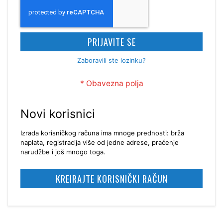
PRIJAVITE SE
Zaboravili ste lozinku?
Novi korisnici
Izrada korisničkog računa ima mnoge prednosti: brža
naplata, registracija više od jedne adrese, praćenje
narudžbe i još mnogo toga.
KREIRAJTE KORISNIČKI RAČUN