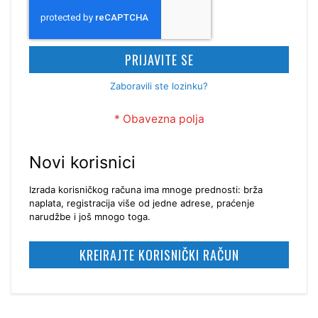
PRIJAVITE SE
Zaboravili ste lozinku?
Novi korisnici
Izrada korisničkog računa ima mnoge prednosti: brža
naplata, registracija više od jedne adrese, praćenje
narudžbe i još mnogo toga.
KREIRAJTE KORISNIČKI RAČUN