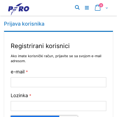
Preskoči
proizvodi
0
na
Pretraživanje
Cart
sadržaj
Prijava korisnika
Registrirani korisnici
Ako imate korisnički račun, prijavite se sa svojom e-mail
adresom.
e-mail
Lozinka