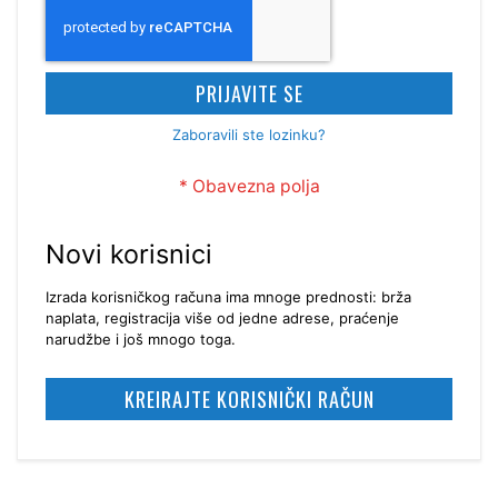
PRIJAVITE SE
Zaboravili ste lozinku?
Novi korisnici
Izrada korisničkog računa ima mnoge prednosti: brža
naplata, registracija više od jedne adrese, praćenje
narudžbe i još mnogo toga.
KREIRAJTE KORISNIČKI RAČUN