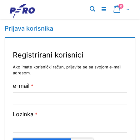
Preskoči
proizvodi
0
na
Pretraživanje
Cart
sadržaj
Prijava korisnika
Registrirani korisnici
Ako imate korisnički račun, prijavite se sa svojom e-mail
adresom.
e-mail
Lozinka