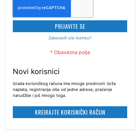
PRIJAVITE SE
Zaboravili ste lozinku?
Novi korisnici
Izrada korisničkog računa ima mnoge prednosti: brža
naplata, registracija više od jedne adrese, praćenje
narudžbe i još mnogo toga.
KREIRAJTE KORISNIČKI RAČUN