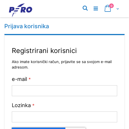
Preskoči
proizvodi
0
na
Pretraživanje
Cart
sadržaj
Prijava korisnika
Registrirani korisnici
Ako imate korisnički račun, prijavite se sa svojom e-mail
adresom.
e-mail
Lozinka