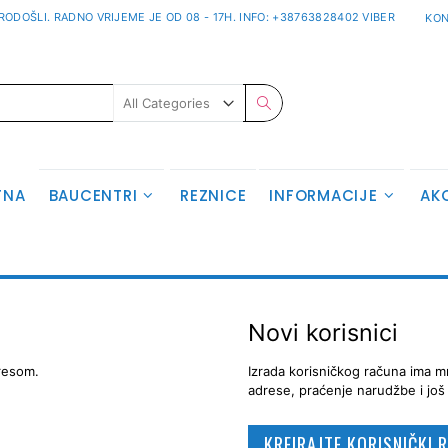
ODOŠLI. RADNO VRIJEME JE OD 08 - 17H. INFO: +38763828402 VIBER
KON
Pretraživanje
TNA
BAUCENTRI
REZNICE
INFORMACIJE
AK
Novi korisnici
dresom.
Izrada korisničkog računa ima mn
adrese, praćenje narudžbe i jo
KREIRAJTE KORISNIČKI 