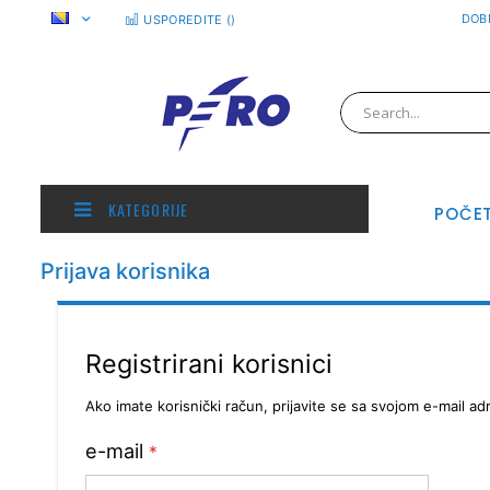
Preskoči
DOBR
USPOREDITE (
)
na
sadržaj
Pretraživanje
KATEGORIJE
POČE
Prijava korisnika
Registrirani korisnici
Ako imate korisnički račun, prijavite se sa svojom e-mail a
e-mail