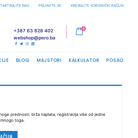
TAKTIRAJTE NAS
PRIJAVITE SE
KREIRAJTE KORISNIČKI RAČUN
proizvodi
0
+387 63 828 402
Cart
webshop@pero.ba
CIJE
BLOG
MAJSTORI
KALKULATOR
POSAO
oge prednosti: brža naplata, registracija više od jedne
š mnogo toga.
RAČUN