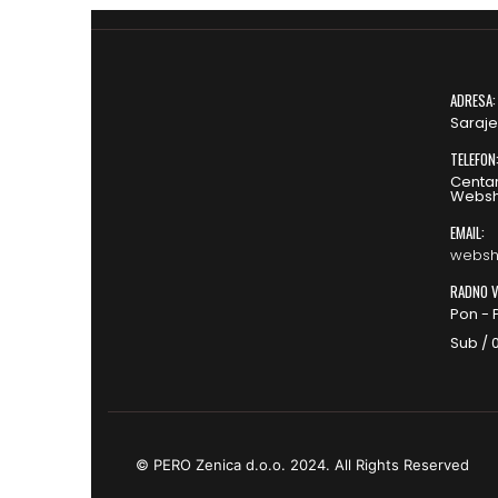
ADRESA:
Saraje
TELEFON
Centar
Websh
EMAIL:
websh
RADNO V
Pon - P
Sub / 0
© PERO Zenica d.o.o. 2024. All Rights Reserved