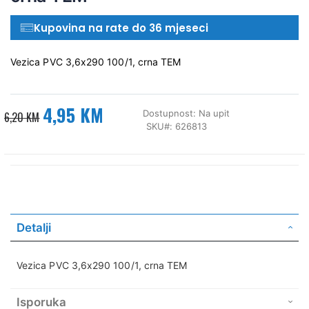
Kupovina na rate do 36 mjeseci
Vezica PVC 3,6x290 100/1, crna TEM
4,95 KM
Dostupnost:
Na upit
Posebna
6,20 KM
SKU
626813
cijena
Detalji
Vezica PVC 3,6x290 100/1, crna TEM
Isporuka