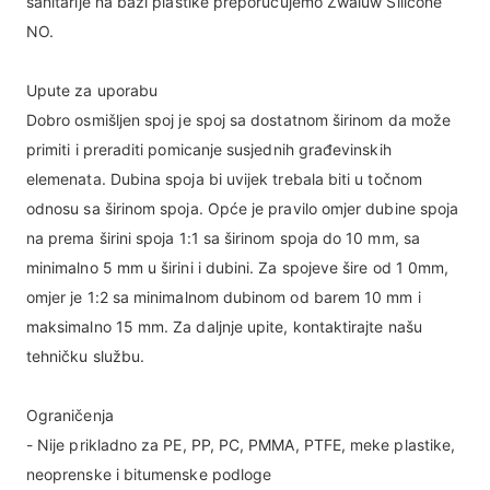
sanitarije na bazi plastike preporučujemo Zwaluw Silicone
NO.
Upute za uporabu
Dobro osmišljen spoj je spoj sa dostatnom širinom da može
primiti i preraditi pomicanje susjednih građevinskih
elemenata. Dubina spoja bi uvijek trebala biti u točnom
odnosu sa širinom spoja. Opće je pravilo omjer dubine spoja
na prema širini spoja 1:1 sa širinom spoja do 10 mm, sa
minimalno 5 mm u širini i dubini. Za spojeve šire od 1 0mm,
omjer je 1:2 sa minimalnom dubinom od barem 10 mm i
maksimalno 15 mm. Za daljnje upite, kontaktirajte našu
tehničku službu.
Ograničenja
- Nije prikladno za PE, PP, PC, PMMA, PTFE, meke plastike,
neoprenske i bitumenske podloge