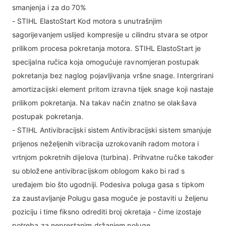
smanjenja i za do 70%
- STIHL ElastoStart Kod motora s unutrašnjim
sagorijevanjem uslijed kompresije u cilindru stvara se otpor
prilikom procesa pokretanja motora. STIHL ElastoStart je
specijalna ručica koja omogućuje ravnomjeran postupak
pokretanja bez naglog pojavljivanja vršne snage. Intergrirani
amortizacijski element pritom izravna tijek snage koji nastaje
prilikom pokretanja. Na takav način znatno se olakšava
postupak pokretanja.
- STIHL Antivibracijski sistem Antivibracijski sistem smanjuje
prijenos neželjenih vibracija uzrokovanih radom motora i
vrtnjom pokretnih dijelova (turbina). Prihvatne ručke također
su obložene antivibracijskom oblogom kako bi rad s
uređajem bio što ugodniji. Podesiva poluga gasa s tipkom
za zaustavljanje Polugu gasa moguće je postaviti u željenu
poziciju i time fiksno odrediti broj okretaja - čime izostaje
potreba za neprestanim držanjem poluge