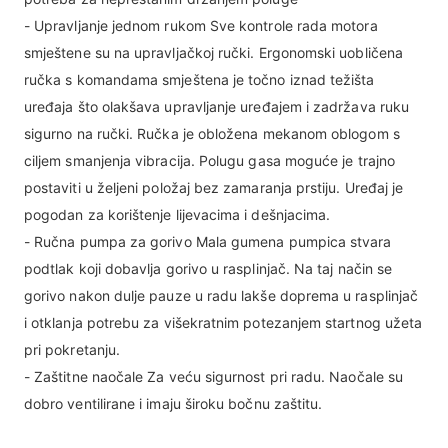
- Upravljanje jednom rukom Sve kontrole rada motora
smještene su na upravljačkoj ručki. Ergonomski uobličena
ručka s komandama smještena je točno iznad težišta
uređaja što olakšava upravljanje uređajem i zadržava ruku
sigurno na ručki. Ručka je obložena mekanom oblogom s
ciljem smanjenja vibracija. Polugu gasa moguće je trajno
postaviti u željeni položaj bez zamaranja prstiju. Uređaj je
pogodan za korištenje lijevacima i dešnjacima.
- Ručna pumpa za gorivo Mala gumena pumpica stvara
podtlak koji dobavlja gorivo u rasplinjač. Na taj način se
gorivo nakon dulje pauze u radu lakše doprema u rasplinjač
i otklanja potrebu za višekratnim potezanjem startnog užeta
pri pokretanju.
- Zaštitne naočale Za veću sigurnost pri radu. Naočale su
dobro ventilirane i imaju široku bočnu zaštitu.