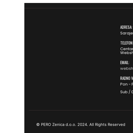
ADRESA:
Saraje
TELEFON
Centar
Websh
EMAIL:
websh
RADNO V
Pon - P
Sub / 0
© PERO Zenica d.o.o. 2024. All Rights Reserved