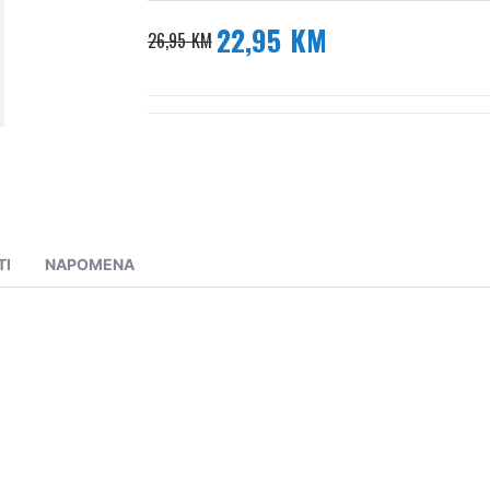
22,95 KM
Posebna
26,95 KM
cijena
TI
NAPOMENA