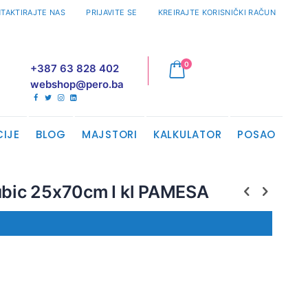
TAKTIRAJTE NAS
PRIJAVITE SE
KREIRAJTE KORISNIČKI RAČUN
proizvodi
0
+387 63 828 402
Cart
webshop@pero.ba
CIJE
BLOG
MAJSTORI
KALKULATOR
POSAO
cubic 25x70cm I kl PAMESA