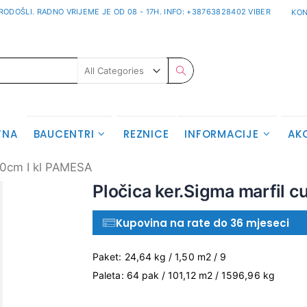
ODOŠLI. RADNO VRIJEME JE OD 08 - 17H. INFO: +38763828402 VIBER
KON
Pretraživanje
TNA
BAUCENTRI
REZNICE
INFORMACIJE
AK
70cm I kl PAMESA
Skip
Pločica ker.Sigma marfil 
to
the
Kupovina na rate do 36 mjeseci
beginning
of
the
Paket: 24,64 kg / 1,50 m2 / 9
images
Paleta: 64 pak / 101,12 m2 / 1596,96 kg
gallery