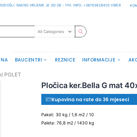
ODOŠLI. RADNO VRIJEME JE OD 08 - 17H. INFO: +38763828402 VIBER
KON
Pretraživanje
TNA
BAUCENTRI
REZNICE
INFORMACIJE
AK
 kl POLET
Skip
Pločica ker.Bella G mat 4
to
the
Kupovina na rate do 36 mjeseci
beginning
of
the
Paket: 30 kg / 1,6 m2 / 10
images
Paleta: 76,8 m2 / 1430 kg
gallery