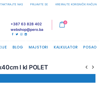
TAKTIRAJTE NAS
PRIJAVITE SE
KREIRAJTE KORISNIČKI RAČUN
proizvodi
0
+387 63 828 402
Cart
webshop@pero.ba
CIJE
BLOG
MAJSTORI
KALKULATOR
POSAO
0x40cm I kl POLET