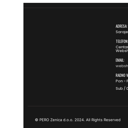
ADRESA:
Saraje
TELEFON
Centar
Websh
EMAIL:
websh
RADNO V
Pon - P
Sub / 0
© PERO Zenica d.o.o. 2024. All Rights Reserved