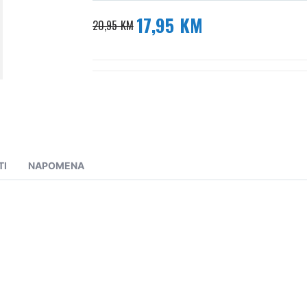
17,95 KM
Posebna
20,95 KM
cijena
TI
NAPOMENA