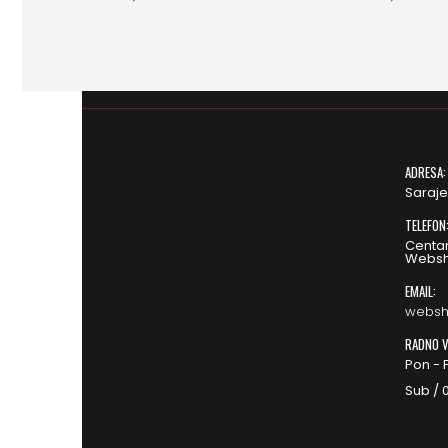
ADRESA:
Saraje
TELEFON
Centar
Websh
EMAIL:
websh
RADNO V
Pon - P
Sub / 0