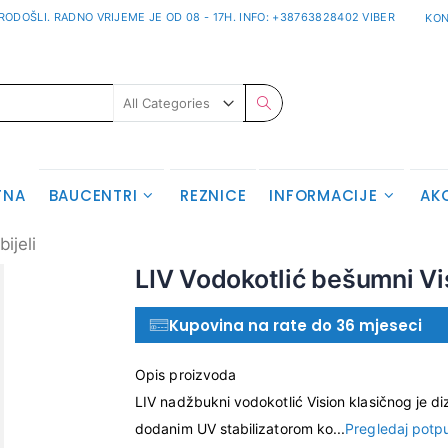
ODOŠLI. RADNO VRIJEME JE OD 08 - 17H. INFO: +38763828402 VIBER
KON
Pretraživanje
TNA
BAUCENTRI
REZNICE
INFORMACIJE
AK
ijeli
Skip
LIV Vodokotlić bešumni Vi
to
the
Kupovina na rate do 36 mjeseci
beginning
of
the
Opis proizvoda
images
LIV nadžbukni vodokotlić Vision klasičnog je di
gallery
dodanim UV stabilizatorom ko...
Pregledaj potp