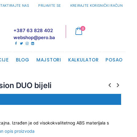
TAKTIRAJTE NAS
PRIJAVITE SE
KREIRAJTE KORISNIČKI RAČUN
proizvodi
0
+387 63 828 402
Cart
webshop@pero.ba
CIJE
BLOG
MAJSTORI
KALKULATOR
POSAO
sion DUO bijeli
zajna. Izrađen je od visokokvalitetnog ABS materijala s
un opis proizvoda