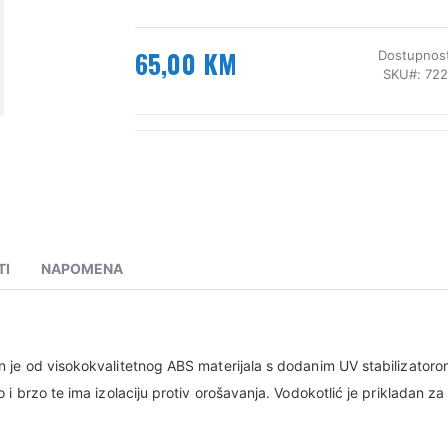
65,00 KM
Dostupnos
SKU
722
TI
NAPOMENA
n je od visokokvalitetnog ABS materijala s dodanim UV stabilizatorom
ho i brzo te ima izolaciju protiv orošavanja. Vodokotlić je prikladan