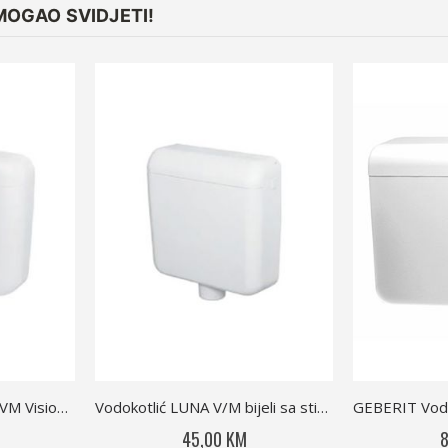
MOGAO SVIDJETI!
LIV Vodokotlić bešumni VM Vision bijeli
Vodokotlić LUNA V/M bijeli sa stiroporom
45,00 KM
8