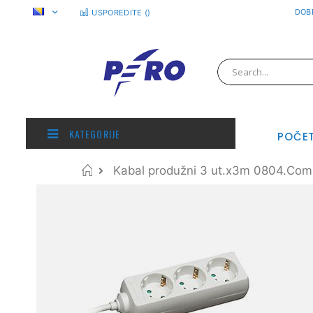
Preskoči
DOBR
USPOREDITE (
)
na
sadržaj
Pretraživanje
KATEGORIJE
POČE
Početna
Kabal produžni 3 ut.x3m 0804.Com
Skip
to
the
end
of
the
images
gallery