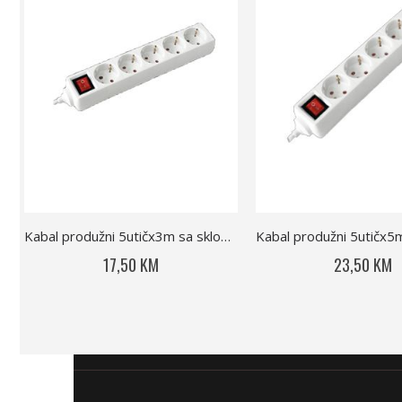
Kabal produžni 5utičx3m sa sklop 232-504
17,50 KM
23,50 KM