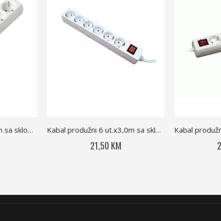
Kabal produžni 5utičx5m sa sklop 232-505
Kabal produžni 6 ut.x3,0m sa sklop.Com 0837
21,50 KM
2