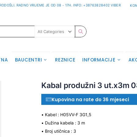
ODOŠLI. RADNO VRIJEME JE OD 08 - 17H. INFO: +38763828402 VIBER
KON
Pretraživanje
TNA
BAUCENTRI
REZNICE
INFORMACIJE
AK
Skip
Kabal produžni 3 ut.x3m
to
the
Kupovina na rate do 36 mjeseci
beginning
of
the
• Kabel : H05VV-F 3G1,5
images
• Dužina kabela : 3 m
gallery
• Broj utičnica : 3