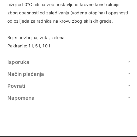
nižoj od 0°C niti na već postavljene krovne konstrukcije
zbog opasnosti od zaleđivanja (vodena otopina) i opasnosti
od ozlijeda za radnika na krovu zbog skliskih greda.
Boje: bezbojna, žuta, zelena
Pakiranje: 1 l, 5 l, 10 l
Isporuka
Način plaćanja
Povrati
Napomena