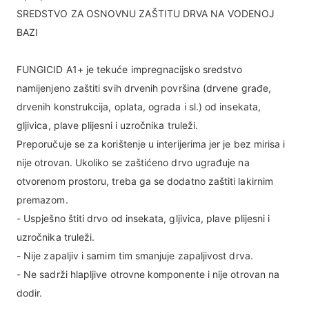
SREDSTVO ZA OSNOVNU ZAŠTITU DRVA NA VODENOJ
BAZI
FUNGICID A1+ je tekuće impregnacijsko sredstvo
namijenjeno zaštiti svih drvenih površina (drvene građe,
drvenih konstrukcija, oplata, ograda i sl.) od insekata,
gljivica, plave plijesni i uzročnika truleži.
Preporučuje se za korištenje u interijerima jer je bez mirisa i
nije otrovan. Ukoliko se zaštićeno drvo ugrađuje na
otvorenom prostoru, treba ga se dodatno zaštiti lakirnim
premazom.
- Uspješno štiti drvo od insekata, gljivica, plave plijesni i
uzročnika truleži.
- Nije zapaljiv i samim tim smanjuje zapaljivost drva.
- Ne sadrži hlapljive otrovne komponente i nije otrovan na
dodir.