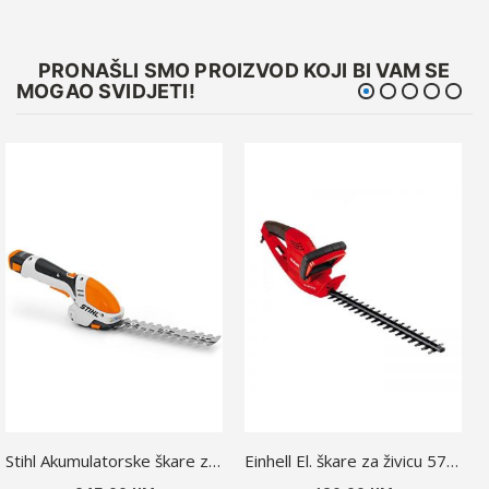
PRONAŠLI SMO PROIZVOD KOJI BI VAM SE
MOGAO SVIDJETI!
Stihl Akumulatorske škare za živicu HSA 25
Einhell El. škare za živicu 570W GC-EH 5747