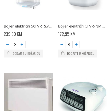
Bojler električni 50l VR+S.ventil GCV504420 B11 TESY
Bojler električni 5l VR-NM GCU0515M02 RC TESY
239,00 KM
172,95 KM
DODAJTE U KOŠARICU
DODAJTE U KOŠARICU