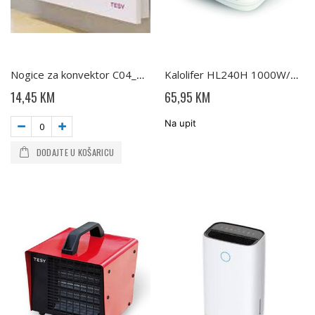
Nogice za konvektor C04_C06 TESY
Kalolifer HL240H 1000W/2000W TESY
14,45 KM
65,95 KM
Na upit
DODAJTE U KOŠARICU