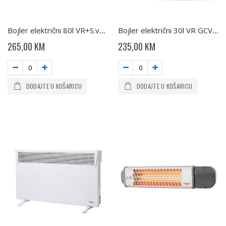
Bojler električni 80l VR+S.ventil GCV804420 B11 TESY
Bojler električni 30l VR GCV 303512 B11 Slim TESY
265,00 KM
235,00 KM
DODAJTE U KOŠARICU
DODAJTE U KOŠARICU