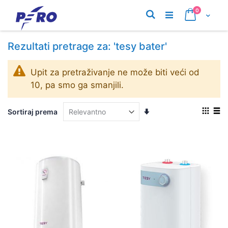
Preskoči
proizvodi
0
na
Pretraživanje
Cart
sadržaj
Rezultati pretrage za: 'tesy bater'
Upit za pretraživanje ne može biti veći od
10, pa smo ga smanjili.
Pogle
Postavite
Sortiraj prema
kao
abecedno
Mreža
List