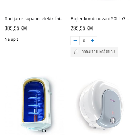
Radijator kupaoni električni 500W TH01 TESY
Bojler kombinovani 50l L GCVSL504420B11 TSR TESY
309,95 KM
299,95 KM
Na upit
DODAJTE U KOŠARICU