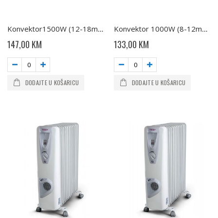
Konvektor1500W (12-18m2) IP24 (CN03 150 MIS F) TESY
Konvektor 1000W (8-12m2) IP24 (CN03 100 MIS F) TESY
147,00 KM
133,00 KM
DODAJTE U KOŠARICU
DODAJTE U KOŠARICU