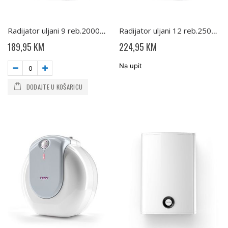
Radijator uljani 9 reb.2000W sa vent. CB2009E01V TESY
Radijator uljani 12 reb.2500W sa vent. CB2512 E01V TESY
189,95 KM
224,95 KM
Na upit
DODAJTE U KOŠARICU