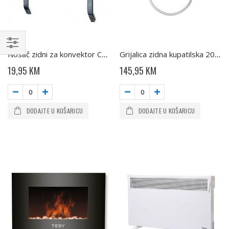
Nosač zidni za konvektor C03/04 TESY
Grijalica zidna kupatilska 2000W HL243VB TESY
Kupujte
19,95 KM
145,95 KM
po
DODAJTE U KOŠARICU
DODAJTE U KOŠARICU