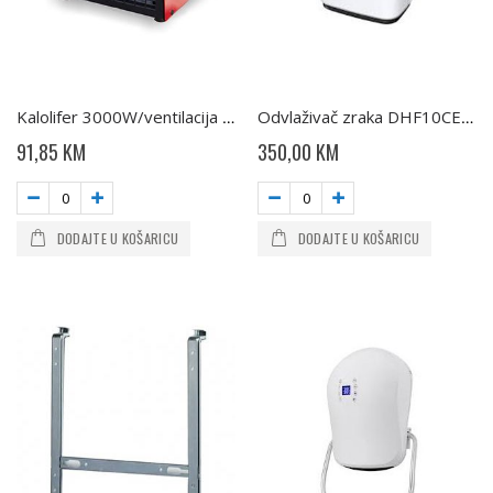
Kalolifer 3000W/ventilacija HL 830VPTC TESY
Odvlaživač zraka DHF10CEL TESY
91,85 KM
350,00 KM
DODAJTE U KOŠARICU
DODAJTE U KOŠARICU