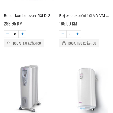
Bojler kombinovani 50l D GCVS504420B11 TSR TESY
Bojler električni 10l VR-VM GCA1015L52 RC TESY
299,95 KM
165,00 KM
DODAJTE U KOŠARICU
DODAJTE U KOŠARICU