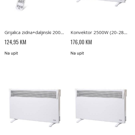
Grijalica zidna+daljinski 2000W HL274W TESY
Konvektor 2500W (20-28m2) IP24 (CN03 250 MIS F) TESY
124,95 KM
176,00 KM
Na upit
Na upit