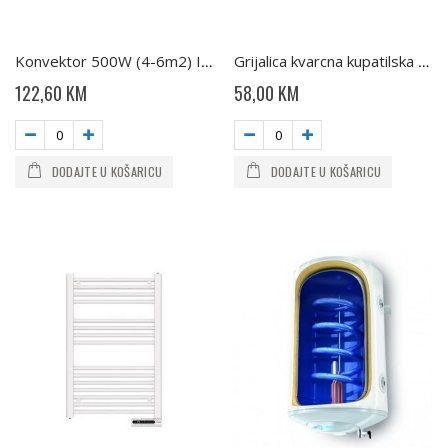
Konvektor 500W (4-6m2) IP24 (CN03 050 MIS F) TESY
Grijalica kvarcna kupatilska QH04 120 Tesy
122,60 KM
58,00 KM
DODAJTE U KOŠARICU
DODAJTE U KOŠARICU