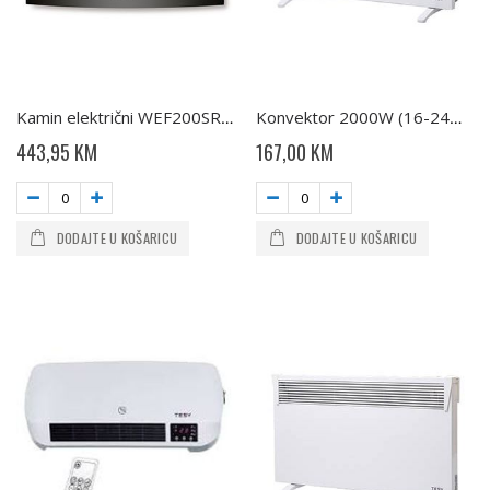
Kamin električni WEF200SRLW TR TESY
Konvektor 2000W (16-24m2) IP24 (CN03 200 MIS F) TESY
443,95 KM
167,00 KM
DODAJTE U KOŠARICU
DODAJTE U KOŠARICU