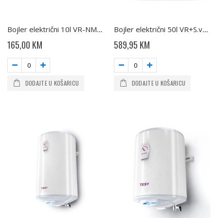
Bojler električni 10l VR-NM GCU1015L52 RC TESY
Bojler električni 50l VR+S.ventil Bellislimo Lite TESY
165,00 KM
589,95 KM
DODAJTE U KOŠARICU
DODAJTE U KOŠARICU