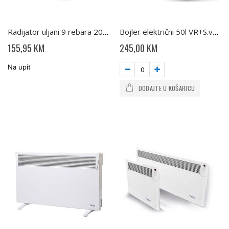
Radijator uljani 9 rebara 2000W CB2009 E01R TESY
Bojler električni 50l VR+S.ventil Slim GCV503820 B11 TESY
155,95 KM
245,00 KM
Na upit
DODAJTE U KOŠARICU