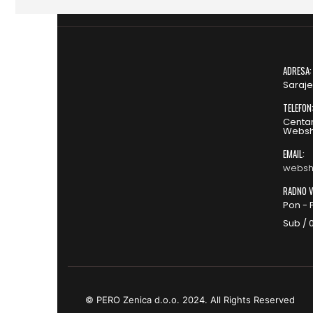
ADRESA:
Saraje
TELEFON
Centar
Websh
EMAIL:
websh
RADNO V
Pon - P
Sub / 0
© PERO Zenica d.o.o. 2024. All Rights Reserved