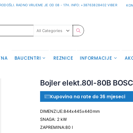
ODOŠLI. RADNO VRIJEME JE OD 08 - 17H. INFO: +38763828402 VIBER
KON
Pretraživanje
TNA
BAUCENTRI
REZNICE
INFORMACIJE
AK
Skip
Bojler elekt.80l-80B BOS
to
the
Kupovina na rate do 36 mjeseci
beginning
of
the
DIMENZIJE:844x445x440mm
images
SNAGA: 2 kW
gallery
ZAPREMINA:80 l