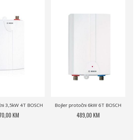
očni 3,5kW 4T BOSCH
Bojler protočni 6kW 6T BOSCH
Boj
70,00 KM
489,00 KM