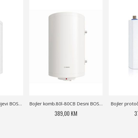
Bojler komb.80l-80CB Lijevi BOSCH
Bojler komb.80l-80CB Desni BOSCH
Bojler prot
389,00 KM
3