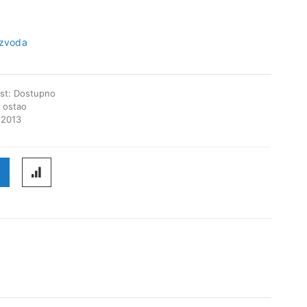
izvoda
st:
Dostupno
5
ostao
22013